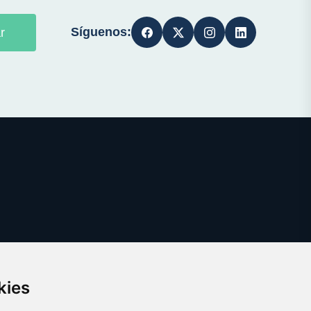
Síguenos:
r
kies