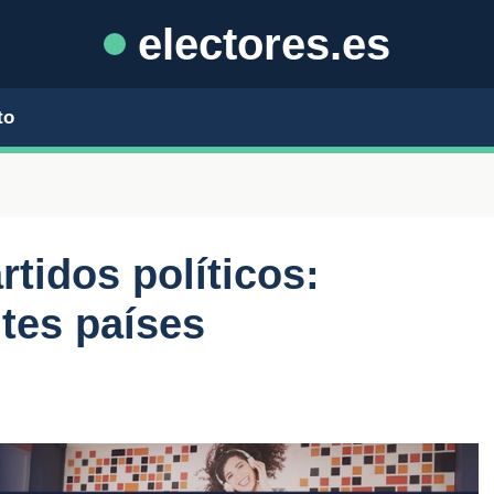
electores.es
to
tidos políticos:
ntes países