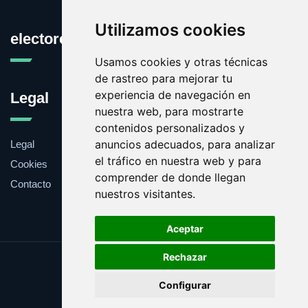
Utilizamos cookies
electores.es
Usamos cookies y otras técnicas
de rastreo para mejorar tu
experiencia de navegación en
Legal
nuestra web, para mostrarte
contenidos personalizados y
anuncios adecuados, para analizar
Legal
el tráfico en nuestra web y para
Cookies
comprender de donde llegan
Contacto
nuestros visitantes.
Aceptar
Rechazar
Update cookies preferences
Configurar
Copyright © 2025 electores.es