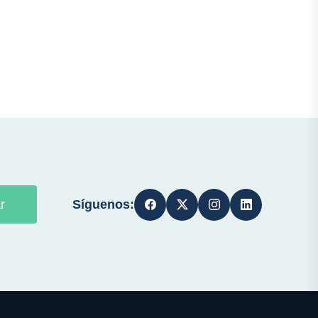
Síguenos:
r