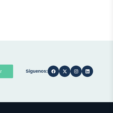
Síguenos:
r